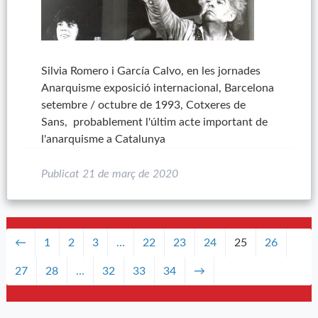
Silvia Romero i García Calvo, en les jornades
Anarquisme exposició internacional, Barcelona
setembre / octubre de 1993, Cotxeres de
Sans, probablement l'últim acte important de
l'anarquisme a Catalunya
Publicat
21 de març de 2020
←
1
2
3
…
22
23
24
25
26
27
28
…
32
33
34
→