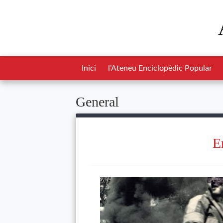
Inici
l’Ateneu Enciclopèdic Popular
General
E