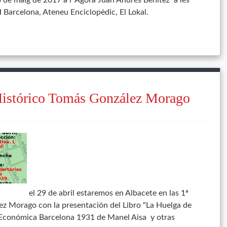
3 de maig de 2017 a l' Agora Juan Andrés Benitez a les
 Barcelona, Ateneu Enciclopèdic, El Lokal.
Histórico Tomás González Morago
el 29 de abril estaremos en Albacete en las 1ª
ez Morago con la presentación del Libro "La Huelga de
a Económica Barcelona 1931 de Manel Aisa y otras