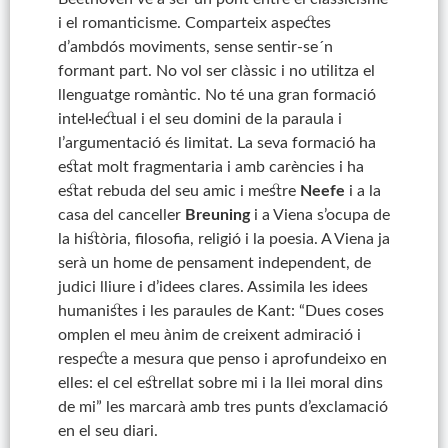
i el romanticisme. Comparteix aspectes
d’ambdós moviments, sense sentir-se´n
formant part. No vol ser clàssic i no utilitza el
llenguatge romàntic. No té una gran formació
intel·lectual i el seu domini de la paraula i
l’argumentació és limitat. La seva formació ha
estat molt fragmentaria i amb carències i ha
estat rebuda del seu amic i mestre
Neefe
i a la
casa del canceller
Breuning
i a Viena s’ocupa de
la història, filosofia, religió i la poesia. A Viena ja
serà un home de pensament independent, de
judici lliure i d’idees clares. Assimila les idees
humanistes i les paraules de Kant: “Dues coses
omplen el meu ànim de creixent admiració i
respecte a mesura que penso i aprofundeixo en
elles: el cel estrellat sobre mi i la llei moral dins
de mi” les marcarà amb tres punts d’exclamació
en el seu diari.