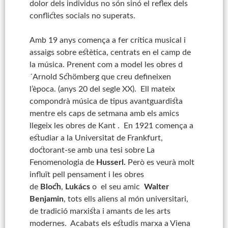
dolor dels individus no són sinó el reflex dels
conflictes socials no superats.
Amb 19 anys comença a fer crítica musical i
assaigs sobre estètica, centrats en el camp de
la música. Prenent com a model les obres d
´Arnold Schömberg que creu defineixen
l’època. (anys 20 del segle XX). Ell mateix
compondrà música de tipus avantguardista
mentre els caps de setmana amb els amics
llegeix les obres de Kant . En 1921 comença a
estudiar a la Universitat de Frankfurt,
doctorant-se amb una tesi sobre La
Fenomenologia de
Husserl.
Però es veurà molt
influït pell pensament i les obres
de
Bloch
,
Lukács
o el seu amic
Walter
Benjamin
, tots ells aliens al món universitari,
de tradició marxista i amants de les arts
modernes. Acabats els estudis marxa a Viena