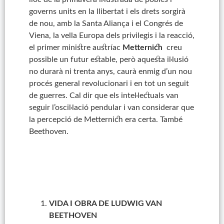
governs units en la llibertat i els drets sorgirà
de nou, amb la Santa Aliança i el Congrés de
Viena, la vella Europa dels privilegis i la reacció,
el primer ministre austríac
Metternich
creu
possible un futur estable, però aquesta il·lusió
no durarà ni trenta anys, caurà enmig d’un nou
procés general revolucionari i en tot un seguit
de guerres. Cal dir que els intel·lectuals van
seguir l’oscil·lació pendular i van considerar que
la percepció de Metternich era certa. També
Beethoven.
VIDA I OBRA DE LUDWIG VAN
BEETHOVEN