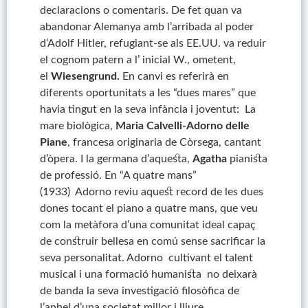
declaracions o comentaris. De fet quan va
abandonar Alemanya amb l’arribada al poder
d’Adolf Hitler, refugiant-se als EE.UU. va reduir
el cognom patern a l’ inicial W., ometent,
el
Wiesengrund.
En canvi es referirà en
diferents oportunitats a les “dues mares” que
havia tingut en la seva infància i joventut: La
mare biològica,
Maria Calvelli-Adorno delle
Piane
, francesa originaria de Còrsega, cantant
d’òpera. I la germana d’aquesta,
Agatha
pianista
de professió. En “A quatre mans”
(1933) Adorno reviu aquest record de les dues
dones tocant el piano a quatre mans, que veu
com la metàfora d’una comunitat ideal capaç
de construir bellesa en comú sense sacrificar la
seva personalitat. Adorno cultivant el talent
musical i una formació humanista no deixarà
de banda la seva investigació filosòfica de
l’anhel d’una societat millor i lliure.