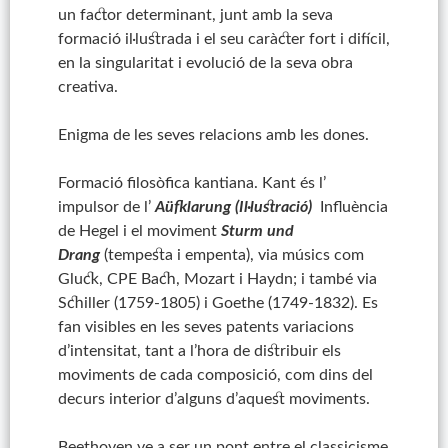
un factor determinant, junt amb la seva
formació il·lustrada i el seu caràcter fort i difícil,
en la singularitat i evolució de la seva obra
creativa.
Enigma de les seves relacions amb les dones.
Formació filosòfica kantiana. Kant és l’
impulsor de l’
Aüfklarung (Il·lustració)
Influència
de Hegel i el moviment
Sturm und
Drang
(tempesta i empenta), via músics com
Gluck, CPE Bach, Mozart i Haydn; i també via
Schiller (1759-1805) i Goethe (1749-1832). Es
fan visibles en les seves patents variacions
d’intensitat, tant a l’hora de distribuir els
moviments de cada composició, com dins del
decurs interior d’alguns d’aquest moviments.
Beethoven ve a ser un pont entre el classicisme