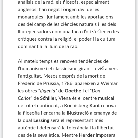
anàlisis de la raó, els filòsofs, especialment
anglesos, han negat l’origen diví de les
monarquies i juntament amb les aportacions
des del camp de les ciències naturals i les dels
lliurepensadors com una taca d’oli s’estenen les
crítiques contra la religió, el poder i la cultura
dominant a la llum de la raó.
Al mateix temps es renoven tendències de
l’humanisme i el classicisme girant la vista vers
l’antiguitat. Mesos després de la mort de
Frederic de Prússia, 1786, apareixen a Weimar
les obres
“Ifigenia”
de
Goethe
i el “
Don
Carlos”
de
Schiller,
Viena és el centre musical
de tot el continent, a Köenisberg
Kant
renova
la filosofia i encarna la Il·lustració alemanya de
la qual
Lessing
serà el representant més
autèntic i defensarà la tolerància i la llibertat
des de la seva ètica. Mentre
Herder
imposarà