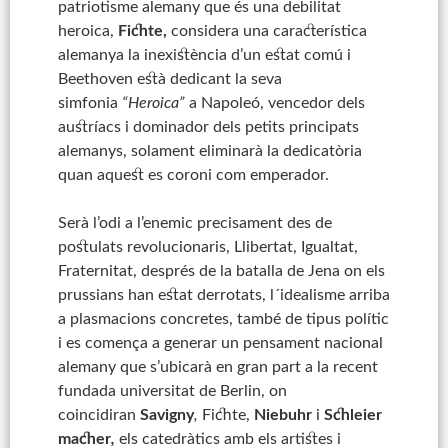
patriotisme alemany que és una debilitat
heroica,
Fichte,
considera una característica
alemanya la inexistència d’un estat comú i
Beethoven està dedicant la seva
simfonia
“Heroica”
a Napoleó, vencedor dels
austríacs i dominador dels petits principats
alemanys, solament eliminarà la dedicatòria
quan aquest es coroni com emperador.
Serà l’odi a l’enemic precisament des de
postulats revolucionaris, Llibertat, Igualtat,
Fraternitat, després de la batalla de Jena on els
prussians han estat derrotats, l´idealisme arriba
a plasmacions concretes, també de tipus polític
i es comença a generar un pensament nacional
alemany que s’ubicarà en gran part a la recent
fundada universitat de Berlin, on
coincidiran
Savigny
,
Fichte,
Niebuhr
i
Schleier
macher
,
els catedràtics amb els artistes i