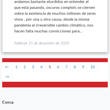
andamos bastante aturdidos en entender el
que está pasando, oscuros complots se ciernen
sobre la existencia de muchos millones de seres
vivos , por una u otra causa, desde la misma
pandemia al irreversible cambio climático, nos
hacen falta muchas convicciones para…
Publicat
21 de desembre de 2020
←
1
2
3
4
5
6
7
8
9
10
→
Cerca