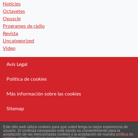
Notícies
Octavetes
Opuscle
Programes de ràdio
Revista
Uncategorized
Video
Avís Legal
Política de cookies
Más información sobre las cookies
Sitemap
Administració
Este sitio web utiliza cookies para que usted tenga la mejor experiencia de
usuario. Si continúa navegando está dando su consentimiento para la
aceptación de las mencionadas cookies y la aceptación de nuestra
política de