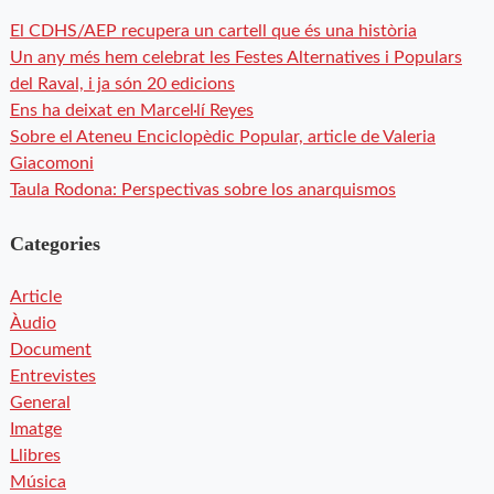
El CDHS/AEP recupera un cartell que és una història
Un any més hem celebrat les Festes Alternatives i Populars
del Raval, i ja són 20 edicions
Ens ha deixat en Marcel·lí Reyes
Sobre el Ateneu Enciclopèdic Popular, article de Valeria
Giacomoni
Taula Rodona: Perspectivas sobre los anarquismos
Categories
Article
Àudio
Document
Entrevistes
General
Imatge
Llibres
Música