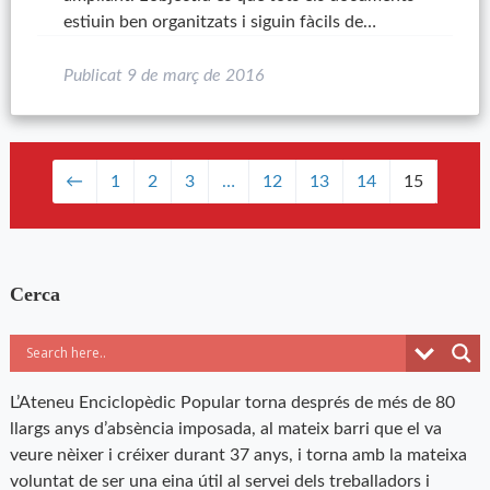
estiuin ben organitzats i siguin fàcils de…
Publicat
9 de març de 2016
←
1
2
3
…
12
13
14
15
Cerca
L’Ateneu Enciclopèdic Popular torna després de més de 80
llargs anys d’absència imposada, al mateix barri que el va
veure nèixer i créixer durant 37 anys, i torna amb la mateixa
voluntat de ser una eina útil al servei dels treballadors i