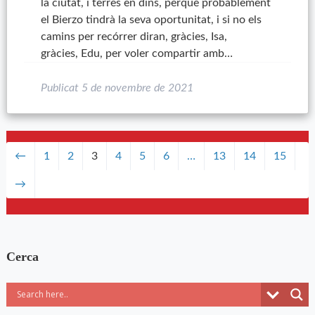
la ciutat, i terres en dins, perquè probablement
el Bierzo tindrà la seva oportunitat, i si no els
camins per recórrer diran, gràcies, Isa,
gràcies, Edu, per voler compartir amb…
Publicat
5 de novembre de 2021
←
1
2
3
4
5
6
…
13
14
15
→
Cerca