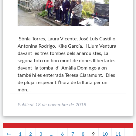
Sònia Torres, Laura Vicente, José Luis Castillo,
Antonina Rodrigo, Kike García, i Llum Ventura
davant les tres tombes dels anarquistes, La
segona foto un bon munt de dones llibertaries
davant la tomba d’ Amàlia Domingo a on
també hi es enterrada Teresa Claramunt. Dies
de pluja i esperant l’hora de la lluita per un
món…
Publicat
18 de novembre de 2018
←
1
2
3
…
6
7
8
9
10
11