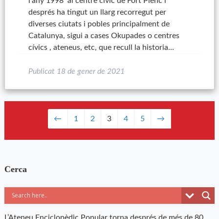
l'any 1998 al centre cívic de Fort Pienc i
després ha tingut un llarg recorregut per
diverses ciutats i pobles principalment de
Catalunya, sigui a cases Okupades o centres
cívics , ateneus, etc, que recull la historia…
Publicat
18 de gener de 2021
←
1
2
3
4
5
→
Cerca
L’Ateneu Enciclopèdic Popular torna després de més de 80