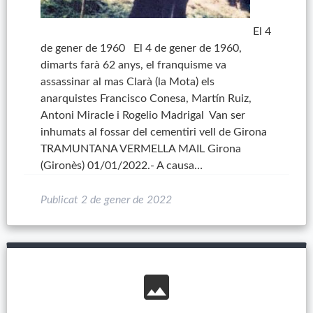
El 4
de gener de 1960 El 4 de gener de 1960,
dimarts farà 62 anys, el franquisme va
assassinar al mas Clarà (la Mota) els
anarquistes Francisco Conesa, Martín Ruiz,
Antoni Miracle i Rogelio Madrigal Van ser
inhumats al fossar del cementiri vell de Girona
TRAMUNTANA VERMELLA MAIL Girona
(Gironès) 01/01/2022.- A causa…
Publicat
2 de gener de 2022
image